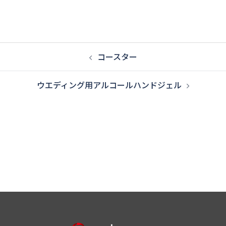
ビ
ゲ
ー
投
コースター
シ
稿
ョ
ウエディング用アルコールハンドジェル
ナ
ン
ビ
ゲ
ー
シ
ョ
ン