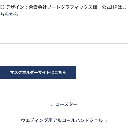
デザイン：合資会社ブートグラフィックス様 公式HPは
こ
ちらから
マスクホルダーサイトはこちら
投
コースター
稿
ウエディング用アルコールハンドジェル
ナ