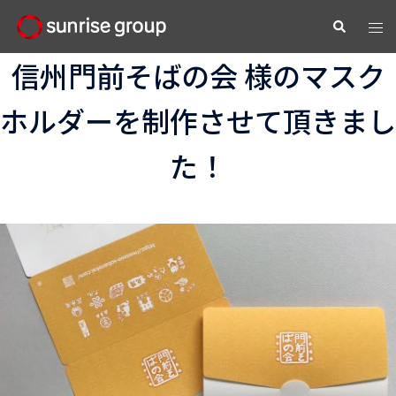
コ
ト
検
ン
索
グ
テ
信州門前そばの会 様のマスク
ル
ン
メ
ツ
ホルダーを制作させて頂きまし
ニ
へ
ュ
ス
た！
ー
キ
ッ
プ